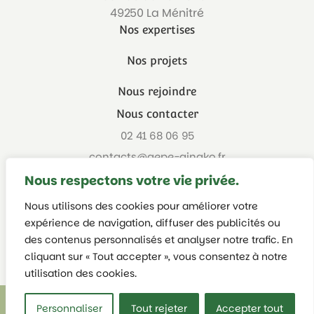
49250
La Ménitré
Nos expertises
Nos projets
Nous rejoindre
Nous contacter
02 41 68 06 95
contacts@aepe-gingko.fr
Nous respectons votre vie privée.
Nous utilisons des cookies pour améliorer votre
expérience de navigation, diffuser des publicités ou
des contenus personnalisés et analyser notre trafic. En
cliquant sur « Tout accepter », vous consentez à notre
utilisation des cookies.
Politique de confidentialité
|
Mentions légales
Personnaliser
Tout rejeter
Accepter tout